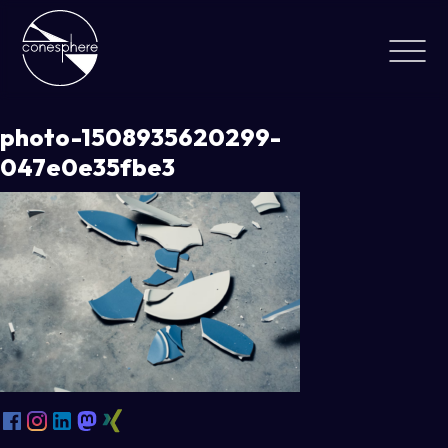
photo-1508935620299-
047e0e35fbe3