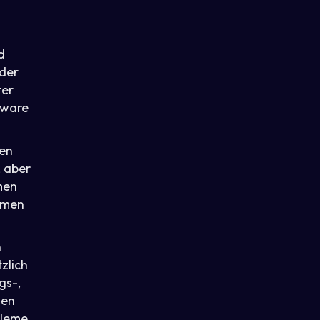
d
 der
ter
tware
men
, aber
men
hmen
n
zlich
gs-,
gen
bleme