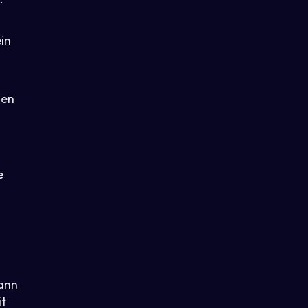
in
gen
e
kann
it