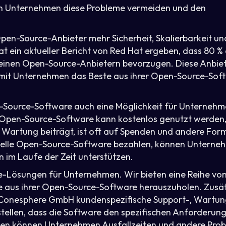
en Unternehmen diese Probleme vermeiden und den
en-Source-Anbieter mehr Sicherheit, Skalierbarkeit un
 ein aktueller Bericht von Red Hat ergeben, dass 80 %
nen Open-Source-Anbietern bevorzugen. Diese Anbie
damit Unternehmen das Beste aus ihrer Open-Source-Sof
n-Source-Software auch eine Möglichkeit für Unterneh
n. Open-Source-Software kann kostenlos genutzt werden
d Wartung beiträgt, ist oft auf Spenden und andere For
ielle Open-Source-Software bezahlen, können Unterne
 im Laufe der Zeit unterstützen.
e-Lösungen für Unternehmen. Wir bieten eine Reihe vo
e aus ihrer Open-Source-Software herauszuholen. Zusät
e Conesphere GmbH kundenspezifische Support-, Wartun
tellen, dass die Software den spezifischen Anforderun
ngen können Unternehmen Ausfallzeiten und andere Pro