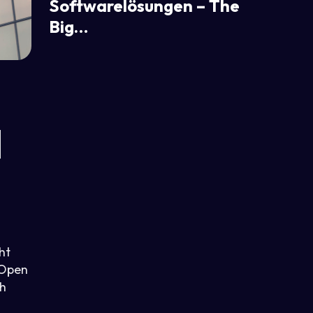
Softwarelösungen – The
Big…
d
ht
 Open
ch