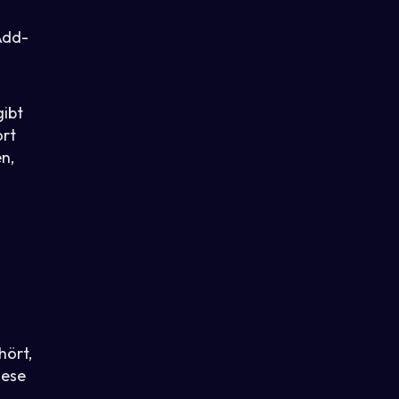
Add-
ibt
ort
n,
hört,
iese
.