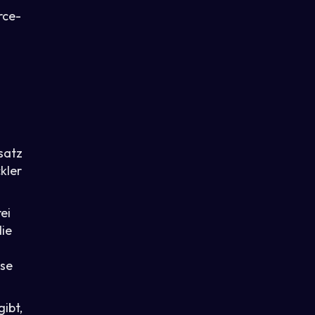
rce-
satz
kler
ei
ie
sse
ibt,