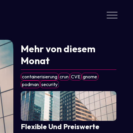
Mehr von diesem
Monat
containerisierung
crun
CVE
gnome
podman
security
Flexible Und Preiswerte