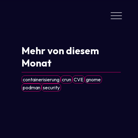
Mehr von diesem
Monat
containerisierung
crun
CVE
gnome
podman
security